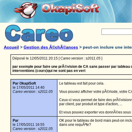
Accueil
>
Gestion des Ã©chÃ©ances
>
peut-on inclure une in
Déposé le 12/05/2011 20:15 [
Careo version : s2011.05
]
par exemple pour faire une prÃ©vision de CA sans passer par tableau d
interventions (cours)qui ne sont pas en vert
Par OkapiSoft
Le tableau est fait pour cela.
le 17/05/2011 14:40
Careo version : s2011.05
Vous pouvez afficher votre pÃ©riode, votre CA,
Ceux-ci vous permet de faire des prÃ©visionne
par client, par produit et type d'action, ...
Et vous pouvez exporter vos donnÃ©es sous un
Par
OK pour le tableau de bord mais peut-on inc
le 17/05/2011 16:55
dans une requÃªte?
Careo version : s2011.05