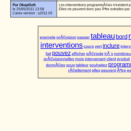
Par OkapiSoft
Les interventions programmÃ©es n'existent p
le 25/05/2011 13:58
Elles ne peuvent donc pas Ãªtre extraites par
Careo version : s2011.05
tableau
bord
exemple
prÃ©vision
passer
interventions
inclure
cours
vert
inter
pouvez
fait
afficher
pÃ©riode
trÃ¨s
nombreu
prÃ©visionnelles
mois
intervenant
client
produit
progra
donnÃ©es
sous
tableur
souhaitez
rÃ©ellement
elles
peuvent
Ãªtre
ex