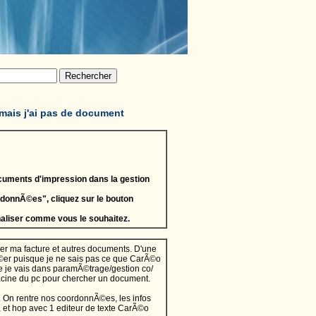
 mais j'ai pas de document
cuments d'impression dans la gestion
 donnÃ©es", cliquez sur le bouton
naliser comme vous le souhaitez.
r ma facture et autres documents. D'une
©er puisque je ne sais pas ce que CarÃ©o
ue je vais dans paramÃ©trage/gestion co/
racine du pc pour chercher un document.
. On rentre nos coordonnÃ©es, les infos
o, et hop avec 1 editeur de texte CarÃ©o