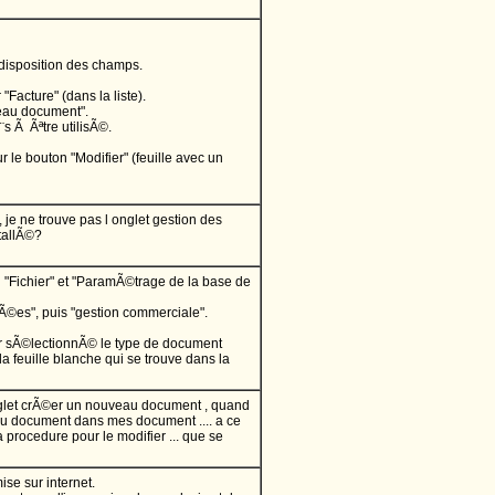
 disposition des champs.
"Facture" (dans la liste).
veau document".
s Ã Ãªtre utilisÃ©.
ur le bouton "Modifier" (feuille avec un
 je ne trouve pas l onglet gestion des
tallÃ©?
u "Fichier" et "ParamÃ©trage de la base de
cÃ©es", puis "gestion commerciale".
r sÃ©lectionnÃ© le type de document
c la feuille blanche qui se trouve dans la
 onglet crÃ©er un nouveau document , quand
 du document dans mes document .... a ce
a procedure pour le modifier ... que se
se sur internet.