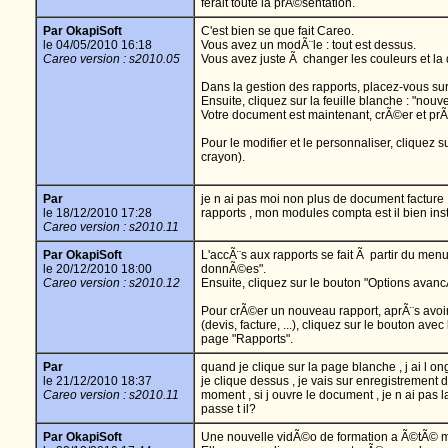
ferait toute la prÃ©sentation.
Par OkapiSoft
C'est bien se que fait Careo.
le 04/05/2010 16:18
Vous avez un modÃ¨le : tout est dessus.
Careo version : s2010.05
Vous avez juste Ã changer les couleurs et la
Dans la gestion des rapports, placez-vous sur 
Ensuite, cliquez sur la feuille blanche : "nou
Votre document est maintenant, crÃ©er et prÃ¨
Pour le modifier et le personnaliser, cliquez s
crayon).
Par
je n ai pas moi non plus de document facture ,
le 18/12/2010 17:28
rapports , mon modules compta est il bien ins
Careo version : s2010.11
Par OkapiSoft
L'accÃ¨s aux rapports se fait Ã partir du men
le 20/12/2010 18:00
donnÃ©es".
Careo version : s2010.12
Ensuite, cliquez sur le bouton "Options avan
Pour crÃ©er un nouveau rapport, aprÃ¨s avoi
(devis, facture, ...), cliquez sur le bouton ave
page "Rapports".
Par
quand je clique sur la page blanche , j ai l
le 21/12/2010 18:37
je clique dessus , je vais sur enregistrement
Careo version : s2010.11
moment , si j ouvre le document , je n ai pas l
passe t il?
Par OkapiSoft
Une nouvelle vidÃ©o de formation a Ã©tÃ© mi