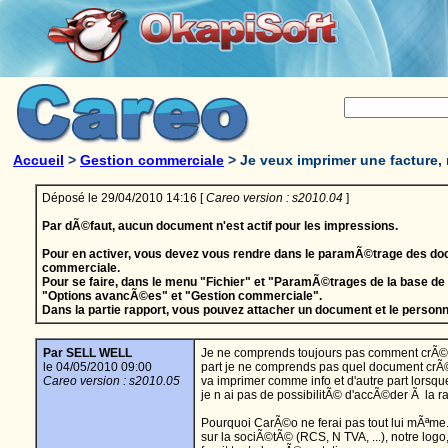
Accueil
>
Gestion commerciale
>
Je veux imprimer une facture,
Déposé le 29/04/2010 14:16 [
Careo version : s2010.04
]
Par dÃ©faut, aucun document n'est actif pour les impressions.
Pour en activer, vous devez vous rendre dans le paramÃ©trage des do
commerciale.
Pour se faire, dans le menu "Fichier" et "ParamÃ©trages de la base de
"Options avancÃ©es" et "Gestion commerciale".
Dans la partie rapport, vous pouvez attacher un document et le person
Par SELL WELL
Je ne comprends toujours pas comment crÃ©e
le 04/05/2010 09:00
part je ne comprends pas quel document crÃ
Careo version : s2010.05
va imprimer comme info et d'autre part lorsq
je n ai pas de possibilitÃ© d'accÃ©der Ã la 
Pourquoi CarÃ©o ne ferai pas tout lui mÃªme
sur la sociÃ©tÃ© (RCS, N TVA, ...), notre log